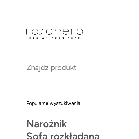
Dział obsługi klienta:
+48 79
Produkty
Dostępne od ręki
Nowośc
Popularne wyszukiwania
Narożnik
Sofa rozkładana