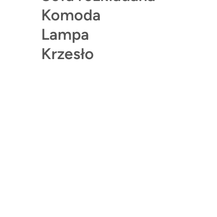
Komoda
Lampa
Krzesło
Biblioteczka P1
Meble metalowe to obecnie najczęściej poszukiwan
materiał z jakiego są wykonane. Ciekawy design oraz
właściwości
Czytaj więcej