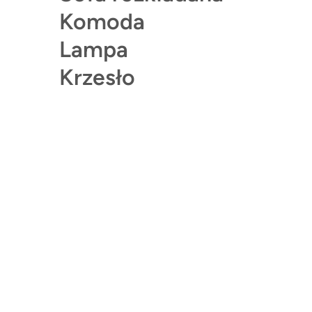
Komoda
Lampa
Krzesło
Wieszak Pepe
kolor biały
od
494,00 zł