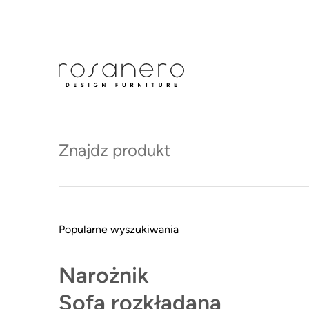
Dział obsługi klienta:
+48 79
Produkty
Dostępne od ręki
Nowośc
Rosanero
Dekoracje
Wieszaki
Wieszaki
4 produkty
DOSTĘPNE OD RĘKI
Popularne wyszukiwania
Narożnik
Sofa rozkładana